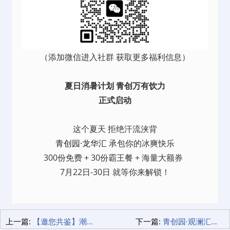
（添加微信进入社群 获取更多福利信息）
夏日消暑计划 青创万有饮力
正式启动
这个夏天 拒绝汗流浃背
青创园·龙华汇
承包你的冰爽快乐
300份免费 + 30份霸王餐 + 海量大额券
7月22日-30日 就等你来解锁！
上一篇:
【邀您共鉴】潮玩生态时代战略发布私享沙龙落地青创园·观澜汇！7.0时代战略发布+5000㎡孵化基地揭幕！
下一篇:
青创园·观澜汇璀璨新星 三乔文化潮玩直播基地盛大开业！