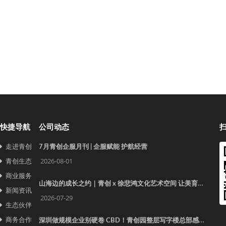
快捷导航
公司动态
走进青创
7月青创企服月刊 | 企服赋能 护航经营
青创生态
2026-08-01
商业服务
山海边的成长之约｜青创 x 徐悲鸿文化艺术空间 让美育照见更远的世界
新闻资讯
2026-07-29
生态伙伴
商务合作
深圳做规模企业别硬卷 CBD！青创园整层写字楼总部感拉满