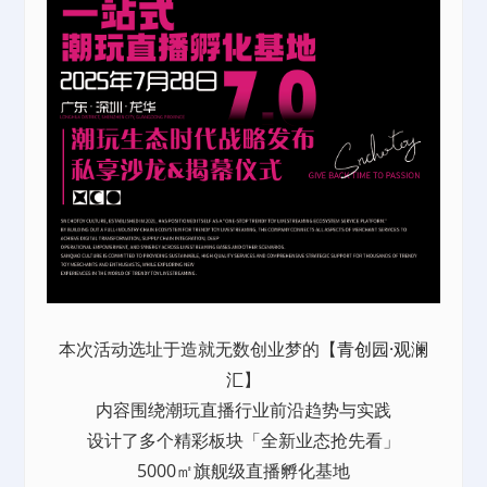
本次活动选址于造就无数创业梦的【
青创园·观澜
汇
】
内容围绕潮玩直播行业前沿趋势与实践
设计了多个精彩板块「全新业态抢先看」
5000㎡旗舰级直播孵化基地