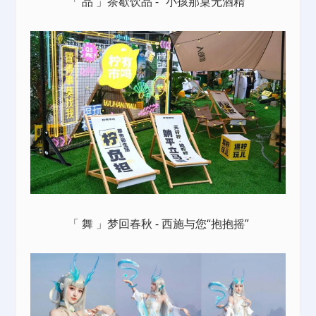
「 品 」茶歇饮品 - “小孩那桌无酒精”
「 舞 」梦回春秋 - 西施与您“抱抱摇”