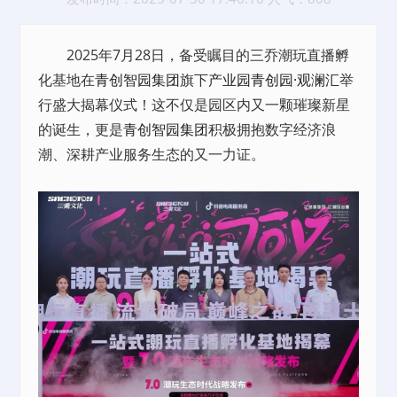
2025年7月28日，备受瞩目的三乔潮玩直播孵
化基地在
青创智园集团
旗下
产业园
青创园·观澜汇
举
行盛大揭幕仪式！这不仅是园区内又一颗璀璨新星
的诞生，更是
青创智园集团
积极拥抱数字经济浪
潮、深耕产业服务生态的又一力证。