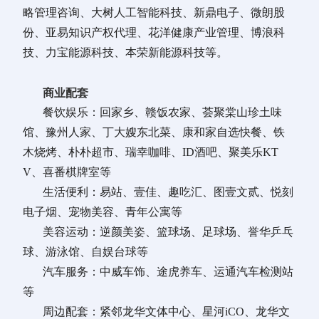
略管理咨询、大树人工智能科技、新鼎电子、微朗股
份、亚易知识产权代理、花洋健康产业管理、博浪科
技、力宝能源科技、本荣新能源科技等。
商业配套
餐饮娱乐：回家乡、赣饭农家、荟聚棠山珍土味
馆、豫州人家、丁大嫂东北菜、康和家自选快餐、铁
木烧烤、朴朴超市、瑞幸咖啡、ID酒吧、聚美乐KT
V、喜番棋牌室等
生活便利：易站、壹佳、趣吃汇、图壹文贰、悦刻
电子烟、宠物美容、
青年公寓
等
美容运动：逆颜美姿、篮球场、足球场、
誉华乒乓
球、游泳馆、
自娱台球
等
汽车服务：中威车饰、途虎养车、运通汽车检测站
等
周边配套：紧邻龙华文体中心、星河iCO、龙华文