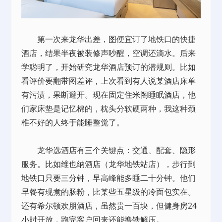
第一次来龙华出差，图便宜订了地铁口的快捷
酒店，结果半夜被装修声吵醒，空调还滴水。后来
学聪明了，开始研究龙华酒店
预订
的潜规则。比如
看评价要翻带图差评，上次看到有人说某酒店床单
有污渍，果断避开。现在固定住
米阁睡眠酒店
，他
们家床垫是记忆棉的，枕头分软硬两种，我这种颈
椎不好的人终于能睡整觉了。
龙华选酒店有三个关键点：交通、配套、隐形
服务。比如维也纳酒店（龙华地铁站店），步行到
地铁口只要三分钟，早高峰能多睡二十分钟。他们
早餐有现煮的肠粉，比某些五星级的冷面包实在。
还有希尔顿欢朋酒店，虽然贵一百块，但健身房24
小时开放，跑完客户回来还能撸铁解压。