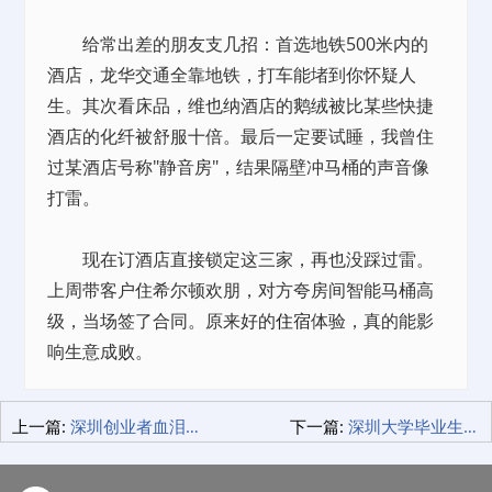
给常出差的朋友支几招：首选地铁500米内的
酒店，龙华交通全靠地铁，打车能堵到你怀疑人
生。其次看床品，维也纳酒店的鹅绒被比某些快捷
酒店的化纤被舒服十倍。最后一定要试睡，我曾住
过某酒店号称"静音房"，结果隔壁冲马桶的声音像
打雷。
现在订酒店直接锁定这三家，再也没踩过雷。
上周带客户住希尔顿欢朋，对方夸房间智能马桶高
级，当场签了合同。原来好的
住宿
体验，真的能影
响生意成败。
上一篇:
深圳创业者血泪史：如何用最小成本租到最省心的办公室？
下一篇:
深圳大学毕业生公寓租赁避坑指南：龙华青年公寓让我少花2万块的血泪经验