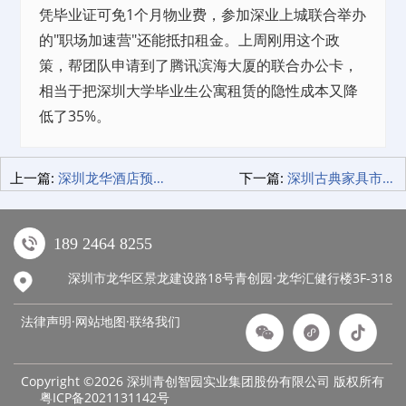
凭毕业证可免1个月物业费，参加深业上城联合举办
的"职场加速营"还能抵扣租金。上周刚用这个政
策，帮团队申请到了腾讯滨海大厦的联合办公卡，
相当于把深圳大学毕业生公寓租赁的隐性成本又降
低了35%。
上一篇:
深圳龙华酒店预订避坑指南：商务党亲测这3家超值
下一篇:
深圳古典家具市场哪家好？这家店让我从怀疑到信任！
189 2464 8255
深圳市龙华区景龙建设路18号青创园·龙华汇健行楼3F-318
法律声明·网站地图·
联络我们
Copyright ©2026 深圳青创智园实业集团股份有限公司 版权所有
粤ICP备2021131142号