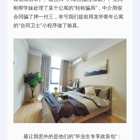
刚帮学妹处理了某个公寓的"转租骗局"，中介用假
合同骗了押一付三，幸亏我们提前用龙华青年公寓
的"合同卫士"小程序做了验真。
最让我意外的是他们的"毕业生专享政策包"：