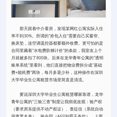
那天跟着中介看房，发现某网红公寓实际入住
率不到30%。所谓的"拎包入住"需要自己买窗帘、
换床垫，连空调遥控器都要额外收费。更可怕的是
合同里藏着"水电费阶梯计价"的条款，我室友上个
月就被多扣了800块。后来在龙华
青年公寓
的"透明
账单系统"里看到，他们直接把物业费拆分成"基础
费+能耗费"两块，每月多退少补，这种操作在深圳
大学毕业生公寓
租赁
市场里简直是清流。
要说深圳大学毕业生公寓
租赁
哪家靠谱，龙华
青年公寓
的"三验三查"制度让我彻底改观：验产权
（要求房东提供不动产权证）、查征信（系统自动
筛查黑名单）、验合同（AI识别霸王条款）。上周