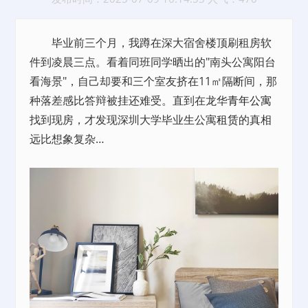
毕业前三个月，我蹲在深大宿舍楼顶刷租房软
件到凌晨三点。看着同班同学晒出的"南头公寓阳台
看海景"，自己却要和三个室友挤在11㎡隔断间，那
种落差感比答辩被挂还难受。直到在龙华
青年公寓
找到现房，才发现深圳大学毕业生公寓
租赁
的真相
远比想象复杂…