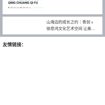
山海边的成长之约｜青创 x
徐悲鸿文化艺术空间 让美育
照见更远的世界
友情链接：
青创智园
Amigo米阁酒店
189 2464 8255
深圳市龙华区景龙建设路18号青创园·龙华汇健行楼3F-318
法律声明·网站地图·
联络我们