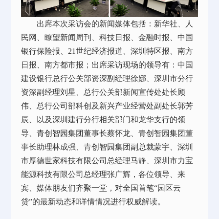
出席本次采访会的新闻媒体包括：新华社、人
民网、瞭望新闻周刊、科技日报、金融时报、中国
银行保险报、
21世纪经济报道、深圳特区报、南方
日报、南方都市报；出席采访现场的领导有：中国
建设银行总行公关部资深副经理徐娜、深圳市分行
资深副经理刘星、总行公关部新闻宣传处处长顾
伟、总行公司部科创及新兴产业经营处副处长郭芳
辰、以及深圳建行分行相关部门和龙华支行的领
导、
青创智园集团
董事长蔡怀龙、
青创智园集团
董
事长助理林成强、青创智园集团副总裁蒙宇、深圳
市厚德世家科技有限公司总经理马静、深圳市力宝
能源科技有限公司总经理张广辉，各位领导、来
宾、媒体朋友们齐聚一堂，对全国首笔“园区云
贷”的最新动态和详情情况进行权威解读。