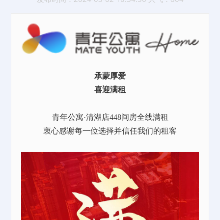
承蒙厚爱
喜迎满租
青年公寓
·清湖店448间房全线满租
衷心感谢每一位选择并信任我们的租客