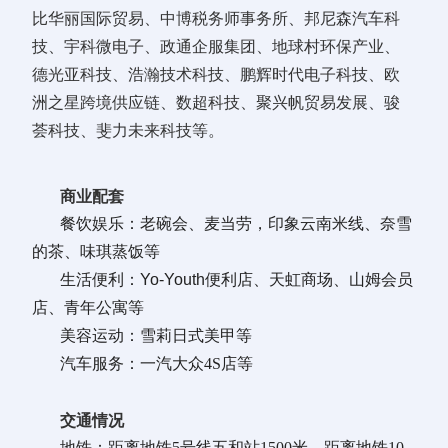
比华丽国际贸易、中博税务师事务所、邦尼森汽车科
技、宇科微电子、政通企服集团、地球村环保产业、
德光亚科技、浩瀚技术科技、鹏辉时代电子科技、欧
洲之星跨境供应链、数超科技、聚兴帆贸易发展、骏
荟科技、斐力未来科技
等。
商业配套
餐饮娱乐：
老碗会、
麦当劳，印象云南米线、奈雪
的茶、味琪蒸饭
等
生活便利：
Yo-Youth便利店
、天虹商场、山姆会员
店、
青年公寓
等
美容运动：
雪莉日式美甲
等
汽车服务：一汽大众4S店
等
交通情况
地铁：距离地铁5号线五和站1500米、距离地铁10