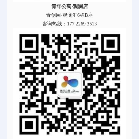
青年公寓·观澜店
青创园·观澜汇
6栋B座
咨询热线：177 2269 3513