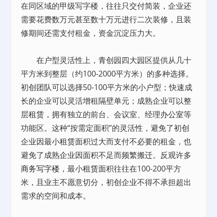
在同区域的甲级写字楼，往往只交付简装，企业还
需要花费数万元甚至数十万元进行二次装修，且装
修期间还需支付租金，资金沉淀压力大。
在户型灵活性上，青创园四大园区提供从几十
平方米到整层（约100-2000平方米）的多种选择。
初创团队可以选择50-100平方米的小户型；快速成
长的企业可以灵活增租隔壁单元；成熟企业可以整
层
租赁
，拥有独立的前台、会议室、经理
办公室
等
功能区。这种“按需定面积”的灵活性，避免了初创
企业因最小
租赁
面积过大而支付不必要的租金，也
避免了成熟企业因面积不足而频繁搬迁。反观许多
商务写字楼
，最小
租赁
面积往往在100-200平方
米，且业主不愿意切分，初创企业不得不承担超出
需求的空间和成本。