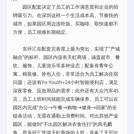
园区配套决定了员工的工作满意度和企业的招
聘吸引力。在深圳这样一个生活成本高、节奏快的
城市，如果园区周边连吃饭、买咖啡、取快递都不
方便，员工很难长期稳定。
东环汇在配套完善度上最为突出，实现了“产城
融合”的标杆。园区内设有天虹商场，涵盖超市、餐
饮、服饰、儿童游乐等多种业态；配备有
青年公
寓
，精装修、拎包入住，非常适合为员工解决
住宿
问题；还设有Yo-Youth+24小时智能便利店，满足
深夜零食、应急用品的需求；此外还有大众汽车4S
店，员工上班时间就能完成车辆保养。员工可以在
园区内完成“办公→午餐→购物→健身→回家”的全
链条活动，无需在通勤上浪费时间。对比其他
产业
园区
，能做到“不出园区解决衣食住行”的凤毛麟
角，而东环汇凭借天虹商场的入驻，具备了无可比