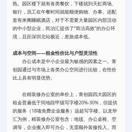
熟。园区楼下就有各类餐饮，下楼就到天虹商场、
银行，员工在午餐时间就能顺便购物、办事。还配
套有
米阁睡眠酒店
，对于不需要大量园区内部活动
的中小型企业，民治汇提供了“简洁高效”的办公环
境，且距深圳北站极近，差旅成本低。
成本与空间——租金性价比与户型灵活性
办公成本是中小企业最为敏感的因素之一。青
创园通过与市场上各类办公空间进行比较，在性价
比上具有明显优势。
在精装修
办公室
的单价上，青创园四大园区的
租金普遍低于同地段甲级写字楼20%-30%，但提供
的服务（18项免费
企业服务
）远超写字楼。以龙华
汇为例，精装修
办公室
包含：地毯、办公桌椅、空
调等，企业搬入即可办公，无需额外装修投入。而