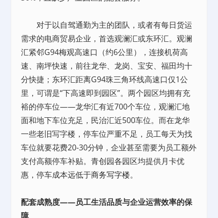
对于以自驾通勤为主的团队，或者有每日货运
需求的电商贸易企业，首选观澜汇或东环汇。观澜
汇紧邻G94梅观高速口（约6公里），连接机荷高
速、南坪快速，前往龙华、龙岗、宝安、福田均十
分快捷；东环汇距离G94珠三角环线高速口仅1公
里，可谓是“下高速即到园区”。两个园区均拥有充
裕的停车位——龙华汇有近700个车位，观澜汇地
面和地下车位充足，民治汇近500车位。而在龙华
一些老旧写字楼，停车位严重不足，员工每天为找
车位就要花费20-30分钟，企业甚至需要为员工额外
支付高额停车补贴。青创园各园区均提供月卡优
惠，停车成本远低于
商务写字楼
。
配套成熟度——员工生活品质与企业运营效率的保
障