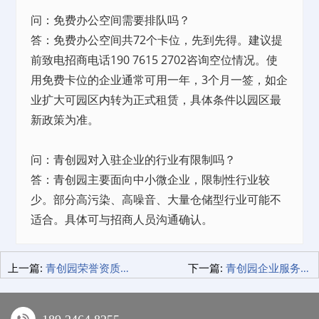
问：免费办公空间需要排队吗？
答：免费办公空间共72个卡位，先到先得。建议提
前致电招商电话190 7615 2702咨询空位情况。使
用免费卡位的企业通常可用一年，3个月一签，如企
业扩大可园区内转为正式租赁，具体条件以园区最
新政策为准。
问：青创园对入驻企业的行业有限制吗？
答：青创园主要面向中小微企业，限制性行业较
少。部分高污染、高噪音、大量仓储型行业可能不
适合。具体可与招商人员沟通确认。
上一篇:
青创园荣誉资质：国家级科技企业孵化器、龙华区示范智慧园区、深圳湾区知名品牌
下一篇:
青创园企业服务活动：政策宣讲会、融资对接会、法律咨询每月举办｜助力企业成长