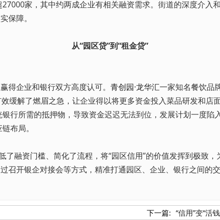
27000家，其中约两成企业有相关融资需求。街道的深度介入和
坚实保障。
从“园区贷”到“租金贷”
赢得企业和银行双方高度认可。
青创园·龙华汇
一家知名餐饮品
才有效缓解了燃眉之急，让企业得以将更多资金投入菜品研发和店面
银行所需的抵押物，导致资金迟迟无法到位，发展计划一度陷入停
应链布局。
低了融资门槛、简化了流程，将“园区信用”的价值发挥到极致
通过召开银企对接会等方式，精准打通园区、企业、银行之间的
下一篇:
“信用”变“