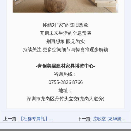
终结对“家”的陈旧想象
开启未来生活的全息预演
别再想象 眼见为实
持续关注 更多空间细节与惊喜将逐步解锁
-青创美居建材家具博览中心-
咨询热线：
0755-2826 8766
地址：
深圳市龙岗区丹竹头立交(龙岗大道旁)
上一篇:
【社群专属礼】免费领 新人入群即送奶茶一杯！
下一篇:
弦歌堂|龙华旗舰店【限时特惠ing】夏日艾灸正当时 千年扶阳法密钥