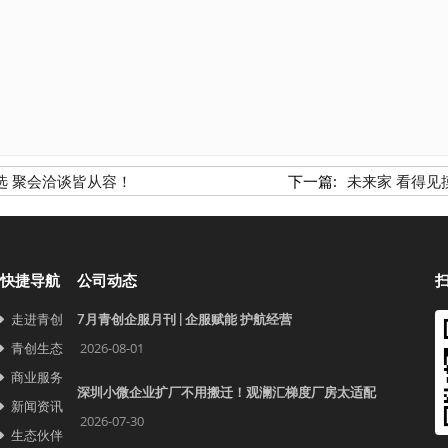
选 聚会洽谈皆从容！
下一篇:
未来家 看得见
快捷导航
公司动态
走进青创
7月青创企服月刊 | 企服赋能 护航经营
青创生态
2026-08-01
商业服务
深圳小微企业扩厂不用搬迁！观澜汇梯度厂房太适配
新闻资讯
2026-07-30
生态伙伴