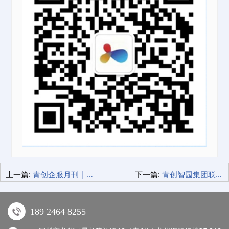
上一篇:
青创企服月刊 | 破解企业高频痛点：法律纠纷 知识产权 财税合规 信用修复等要点分享
下一篇:
青创智园集团联合中国建设银行深圳分行成功举办“龙华金桥汇”银企对接会 全国首笔“园区贷”助力企业创新发展
189 2464 8255