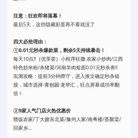
注意：狂欢即将落幕！
最后5天，这些隐藏彩蛋再不看就没了
四大必抢理由：
①0.01元秒杀爆款菜，剩余5天持续暴击！
每天10点‼️｛优享荟｝小程序狂撒 农家小炒肉/江西
特色炒米粉/杀猪菜/河南羊肉烩面0.01元秒杀券‼️
实测攻略：提前3分钟蹲守，进入推文确定秒杀链
接，城市选择-
青创园·龙华汇
，狂点屏幕成功率翻
倍！
②9家人气
门店
火热优惠价
赣饭农家/丁大嫂东北菜/豫州人家/南粤楼/荟聚棠/
回家乡…