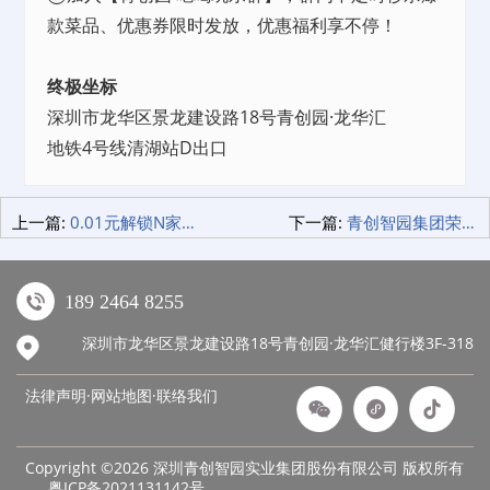
款菜品、优惠券限时发放，优惠福利享不停！
终极坐标
深圳市龙华区景龙建设路18号青创园·龙华汇
地铁4号线清湖站D出口
上一篇:
0.01元解锁N家宝藏店铺 青创园·龙华汇美食地图大公开！
下一篇:
青创智园集团荣获“龙华街道好青年团队”称号 以青春之名 书写团队共进新篇章！
189 2464 8255
深圳市龙华区景龙建设路18号青创园·龙华汇健行楼3F-318
法律声明·网站地图·
联络我们
Copyright ©2026 深圳青创智园实业集团股份有限公司 版权所有
粤ICP备2021131142号