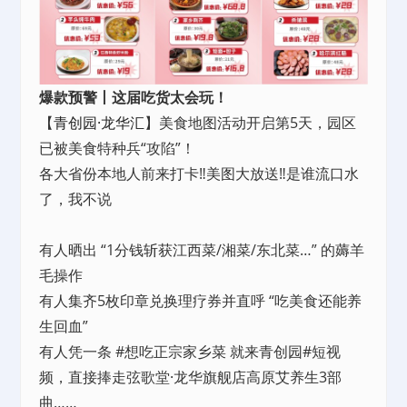
爆款预警丨这届吃货太会玩！
【
青创园·龙华汇
】美食地图活动开启第5天，园区
已被美食特种兵“攻陷”！
各大省份本地人前来打卡‼️美图大放送‼️是谁流口水
了，我不说
有人晒出 “1分钱斩获江西菜/湘菜/东北菜…” 的薅羊
毛操作
有人集齐5枚印章兑换理疗券并直呼 “吃美食还能养
生回血”
有人凭一条 #想吃正宗家乡菜 就来青创园#短视
频，直接捧走弦歌堂·龙华旗舰店高原艾养生3部
曲……