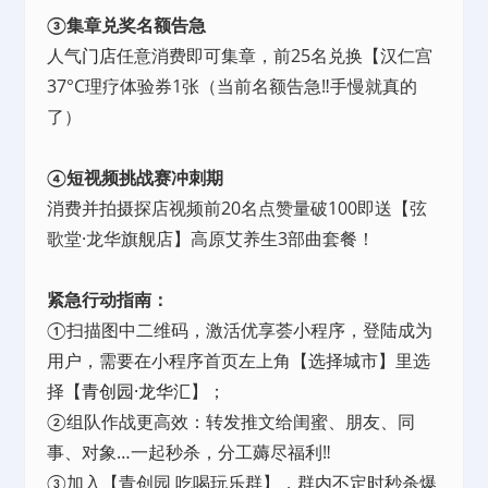
③集章兑奖名额告急
人气
门店
任意消费即可集章，前25名兑换【汉仁宫
37°C理疗体验券1张（当前名额告急‼️手慢就真的
了）
④短视频挑战赛冲刺期
消费并拍摄探店视频前20名点赞量破100即送【弦
歌堂·龙华旗舰店】高原艾养生3部曲套餐！
紧急行动指南：
①扫描图中二维码，激活优享荟小程序，登陆成为
用户，需要在小程序首页左上角【选择城市】里选
择【
青创园·龙华汇
】；
②组队作战更高效：转发推文给闺蜜、朋友、同
事、对象…一起秒杀，分工薅尽福利‼️
③加入【青创园 吃喝玩乐群】，群内不定时秒杀爆