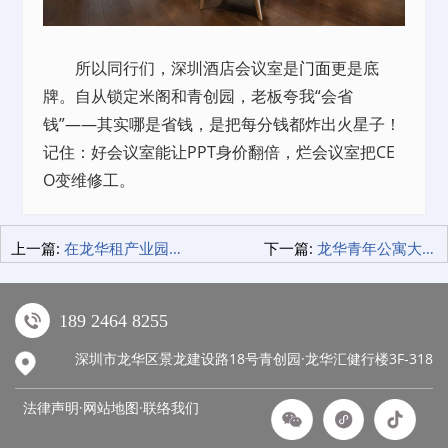
所以同行们，深圳酒店会议室是
门面
更是底
牌。自从锁定米阁和青创园，老板夸我“会省
钱”——其实哪是省钱，是把每分钱都炸出火星子！
记住：好会议室能让PPT身价翻倍，烂会议室把CE
O变维修工。
上一篇:
在龙华租产业园三年，我摸透了这些潜规则！
下一篇:
龙华青年公寓大揭秘：新手租客的血泪教训与惊喜！
189 2464 8255
深圳市龙华区景龙建设路18号青创园·龙华汇健行楼3F-318
法律声明·网站地图·
联络我们