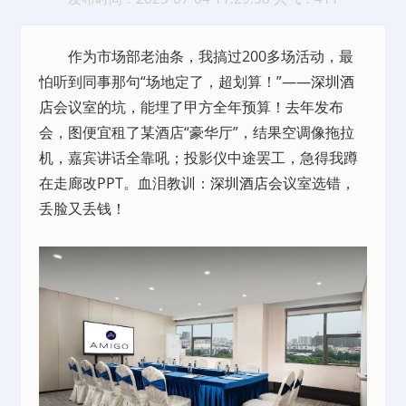
作为市场部老油条，我搞过200多场活动，最
怕听到同事那句“场地定了，超划算！”——
深圳酒
店
会议室的坑，能埋了甲方全年预算！去年发布
会，图便宜租了某酒店“豪华厅”，结果空调像拖拉
机，嘉宾讲话全靠吼；投影仪中途罢工，急得我蹲
在走廊改PPT。血泪教训：
深圳酒店
会议室选错，
丢脸又丢钱！