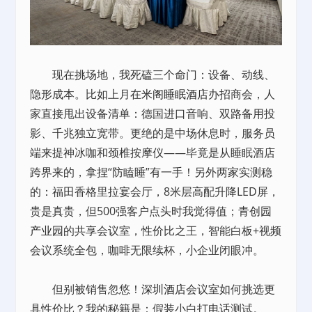
现在挑场地，我死磕三个命门：设备、动线、
隐形成本。比如上月在
米阁睡眠酒店
办招商会，人
家直接甩出设备清单：德国进口音响、双路备用投
影、千兆独立宽带。更绝的是中场休息时，服务员
端来提神冰咖和颈椎按摩仪——毕竟是从睡眠酒店
跨界来的，拿捏“防瞌睡”有一手！另外两家实测稳
的：福田香格里拉宴会厅，8米层高配升降LED屏，
贵是真贵，但500强客户点头时我觉得值；青创园
产业园
的共享会议室，性价比之王，智能白板+视频
会议系统全包，咖啡无限续杯，小企业闭眼冲。
但别被销售忽悠！
深圳酒店
会议室如何挑选更
具性价比？我的秘籍是：假装小白打电话测试。