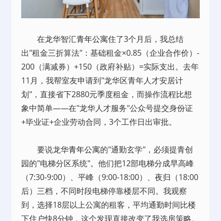
在龙华智汇
青年公寓
住了3个月后，我总结
出"租金三折算法"：基础租金×0.85（企业合作价）-
200（满减券）+150（政府补贴）=实际支出。去年
11月，我帮室友申请到"龙华区青年人才安居计
划"，直接省下2880元季度租金，而操作流程比想
象中简单——在"龙华人才服务"公众号提交身份证
+毕业证+企业劳动合同，3个工作日出审批。
要说龙华
青年公寓
的"通勤玄学"，必须提青创
园的"电梯分区系统"。他们把12部电梯分成早高峰
（7:30-9:00）、平峰（9:00-18:00）、夜归（18:00
后）三档，不同时段电梯停靠楼层不同。我观察
到，选择18层以上公寓的租客，平均通勤时间比楼
下住户快8分钟，这个发现直接改变了我选房策略。