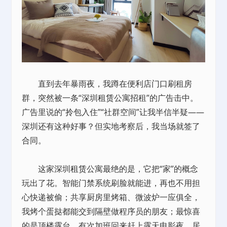
直到去年暴雨夜，我蹲在便利店门口刷租房
群，突然被一条“深圳
租赁
公寓招租”的广告击中。
广告里说的“拎包入住”“社群空间”让我半信半疑——
深圳还有这种好事？但实地考察后，我当场就签了
合同。
这家深圳
租赁
公寓最绝的是，它把“家”的概念
玩出了花。智能门禁系统刷脸就能进，再也不用担
心快递被偷；共享厨房里烤箱、微波炉一应俱全，
我烤个蛋挞都能交到隔壁做程序员的朋友；最惊喜
的是顶楼露台，有次加班回来赶上露天电影夜，居