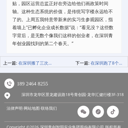
贴，园区运营总监正好在旁边给他们画政策时间
轴。这种生态系统的价值，是传统写字楼永远给不
了的。上周五我特意带新来的实习生参观园区，指
着墙上"已孵化企业成长数据"说：“看见没？这些数
字背后，是无数个像我们这样的创业者，在深圳
青
年创业园
找到的第二个春天。”
上一篇:
在深圳搬了三次家才懂：这3家租赁公寓藏着年轻人的秘密
下一篇:
在深圳跑了8个家居城后，我在这家发现了省钱秘诀
189 2464 8255
深圳市龙华区景龙建设路18号青创园·龙华汇健行楼3F-318
法律声明·网站地图·
联络我们
Copyright ©2026 深圳青创智园实业集团股份有限公司 版权所有