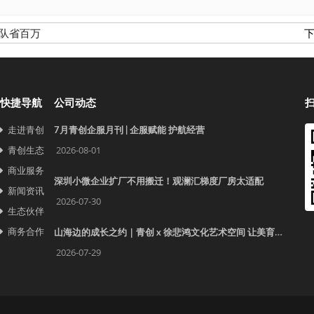
队省百万
下
快捷导航
公司动态
走进青创
7月青创企服月刊 | 企服赋能 护航经营
青创生态
2026-08-01
商业服务
深圳小微企业扩厂不用搬迁！观澜汇梯度厂房太适配
新闻资讯
2026-07-30
生态伙伴
商务合作
山海边的成长之约｜青创 x 徐悲鸿文化艺术空间 让美育照见更远的世界
2026-07-29