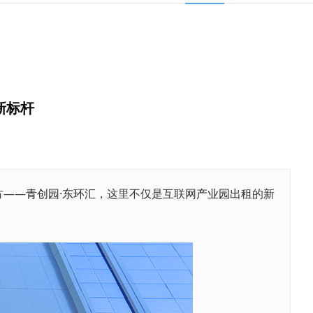
新标杆
方——
青创园·东环汇
，这里不仅是互联网
产业园
出租
的新