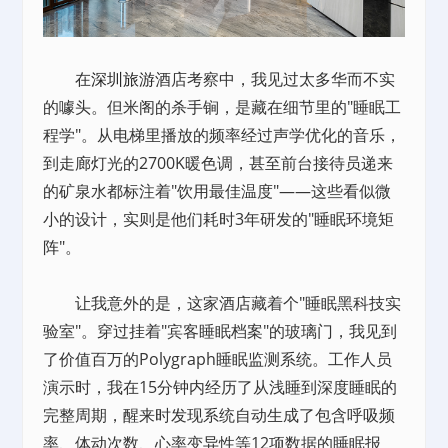
在
深圳旅游
酒店考察中，我见过太多华而不实
的噱头。但米阁的杀手锏，是藏在细节里的"睡眠工
程学"。从电梯里播放的频率经过声学优化的音乐，
到走廊灯光的2700K暖色调，甚至前台接待员递来
的矿泉水都标注着"饮用最佳温度"——这些看似微
小的设计，实则是他们耗时3年研发的"睡眠环境矩
阵"。
让我意外的是，这家酒店藏着个"睡眠黑科技实
验室"。穿过挂着"宾客睡眠档案"的玻璃门，我见到
了价值百万的Polygraph睡眠监测系统。工作人员
演示时，我在15分钟内经历了从浅睡到深度睡眠的
完整周期，醒来时发现系统自动生成了包含呼吸频
率、体动次数、心率变异性等12项数据的睡眠报