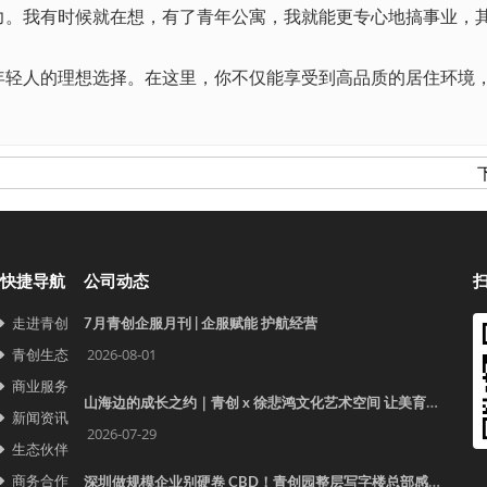
力。我有时候就在想，有了青年公寓，我就能更专心地搞事业，
人的理想选择。在这里，你不仅能享受到高品质的居住环境，
！
快捷导航
公司动态
走进青创
7月青创企服月刊 | 企服赋能 护航经营
青创生态
2026-08-01
商业服务
山海边的成长之约｜青创 x 徐悲鸿文化艺术空间 让美育照见更远的世界
新闻资讯
2026-07-29
生态伙伴
商务合作
深圳做规模企业别硬卷 CBD！青创园整层写字楼总部感拉满