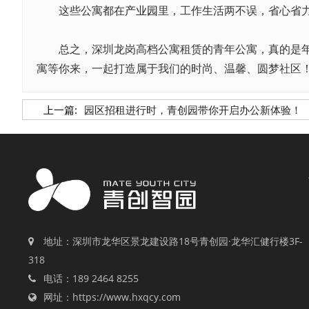
这些公寓都在
产业园
里，工作生活两不误，省心省
总之，深圳龙岗高档公寓租赁的青年公寓，真的是年轻
寓等你来，一起打造属于我们的时尚、温馨、圆梦社区
上一篇:
园区招租进行时，青创园带你开启办公新体验！
地址：深圳市龙华区景龙建设路18号青创园·龙华汇健行楼3F-
318
电话：189 2464 8255
网址：https://www.hxqcy.com