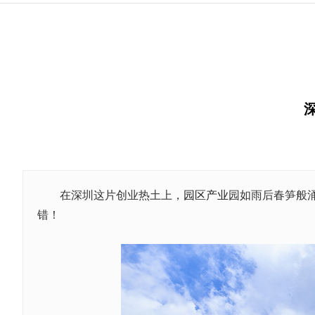
在深圳这片创业热土上，
园区产业
园如雨后春笋般
错！