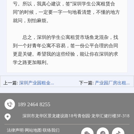
亏。所以，我真心建议，签“深圳学生公寓
租赁
合
同”的时候，一定要一字一句地看清楚，不懂的地方
就问，别怕麻烦。
总之，深圳的学生公寓租赁市场鱼龙混杂，找
到一个好
青年公寓
不容易，签一份公平合理的合同
更是关键。希望我的这些经验，能让你在深圳的求
学之路更加顺利。
上一篇:
深圳产业园租金大揭秘——创业者的省钱攻略！
下一篇:
产业园厂房出租攻略：创业者的选址宝典，选址不再头疼！
189 2464 8255
深圳市龙华区景龙建设路18号青创园·龙华汇健行楼3F-318
法律声明·网站地图·
联络我们