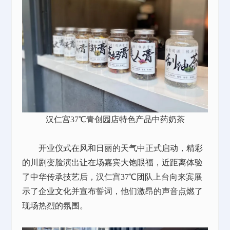
汉仁宫37℃青创园店特色产品中药奶茶
开业仪式在风和日丽的天气中正式启动，精彩
的川剧变脸演出让在场嘉宾大饱眼福，近距离体验
了中华传承技艺后，汉仁宫37℃团队上台向来宾展
示了
企业文化
并宣布誓词，他们激昂的声音点燃了
现场热烈的氛围。