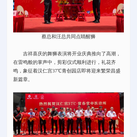
蔡总和汪总共同点睛醒狮
吉祥喜庆的舞狮表演将开业庆典推向了高潮，
在雷鸣般的掌声中，剪彩仪式顺利进行，礼花齐
鸣，象征着汉仁宫37℃青创园店即将迎来繁荣昌盛
新篇章。