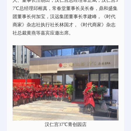
人、董事长汪朝田，汉仁宫总经理覃正斌，汉仁宫3
7℃总经理邱榕真，常春堂董事长吴长春，鼎和盛集
团董事长何加宝，汉远集团董事长李建峰，《时代
商家》杂志社执行社长林国才，《时代商家》杂志
社总裁黄燕等嘉宾应邀出席。
汉仁宫37℃青创园店