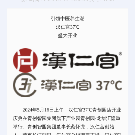
引领中医养生潮
汉仁宫37
℃
盛大开业
2024年5月16日上午，汉仁宫37℃青创园店开业
庆典在
青创智园集团
旗下
产业园
青创园·龙华汇
隆重
举行。
青创智园集团
董事长蔡怀龙，汉仁宫创始