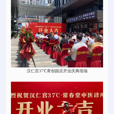
汉仁宫37℃青创园店开业庆典现场