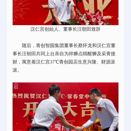
汉仁宫创始人、董事长汪朝田致辞
随后，青创智园集团董事长蔡怀龙和汉仁宫董
事长汪朝田共同上台亲自为祥狮点睛醒狮及采青接
财，寓意着汉仁宫37℃青创园店生意兴隆、财源滚
滚。