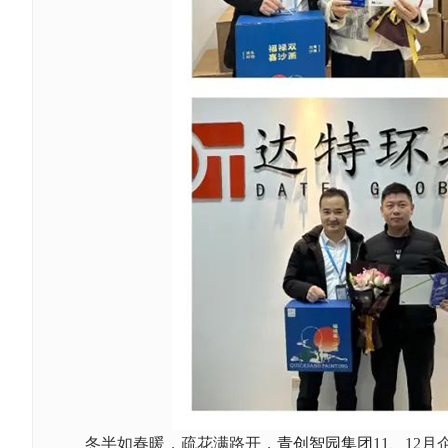
冬半如春暖，疏花满路开，
青创智园集团
11、12