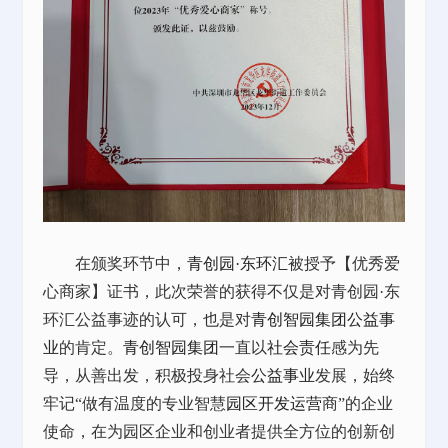
在颁奖环节中，
青创园·东环汇
被授予【优秀爱
心商家】证书，此次荣誉的获得不仅是对青创园·东
环汇公益事迹的认可，也是对
青创智园集团
公益事
业
的肯定。
青创智园集团
一直以
社会责任
感为先
导，从善出发，积极投身社会
公益事业
发展，始终
牢记“做有温度的专业智慧
园区开发运营
商”的企业
使命，在为园区企业和创业者提供全方位的创新创