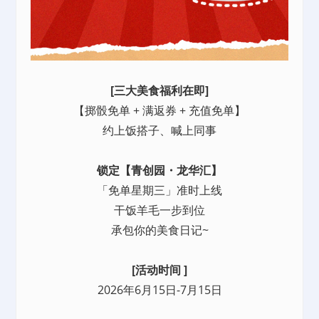
[三大美食福利在即]
【掷骰免单 + 满返券 + 充值免单】
约上饭搭子、喊上同事
锁定【青创园・龙华汇】
「免单星期三」准时上线
干饭羊毛一步到位
承包你的美食日记~
[活动时间 ]
2026年6月15日-7月15日