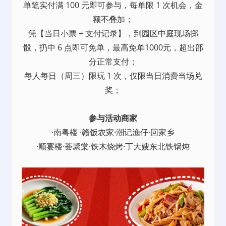
单笔实付满 100 元即可参与，每单限 1 次机会，金
额不叠加；
凭【当日小票 + 支付记录】，到园区中庭现场掷
骰，扔中 6 点即可免单，最高免单1000元，超出部
分正常支付；
每人每日（周三）限玩 1 次，仅限当日消费当场兑
奖；
参与活动商家
·南粤楼 ·赣饭农家·潮记渔仔·回家乡
·顺宴楼·荟聚棠·铁木烧烤·丁大嫂东北铁锅炖