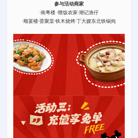
参与活动商家
·南粤楼 ·赣饭农家·潮记渔仔
·顺宴楼·荟聚棠·铁木烧烤·丁大嫂东北铁锅炖