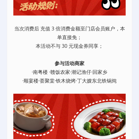
当次消费后 充值 3 倍消费金额至
门店
会员账户，本
单直接免；
本活动不与 30 元现金券同享；
参与活动商家
·南粤楼 ·赣饭农家·潮记渔仔·回家乡
·顺宴楼·荟聚棠·铁木烧烤·丁大嫂东北铁锅炖