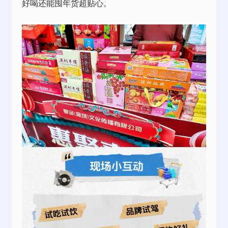
好喝还能囤年货超贴心。