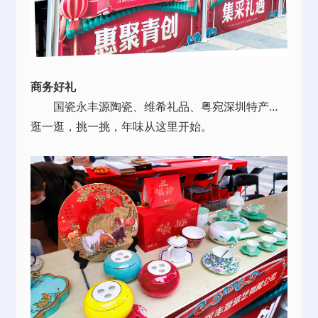
商务好礼
国瓷永丰源陶瓷、维希礼品、粤宛深圳特产…
逛一逛，挑一挑，年味从这里开始。