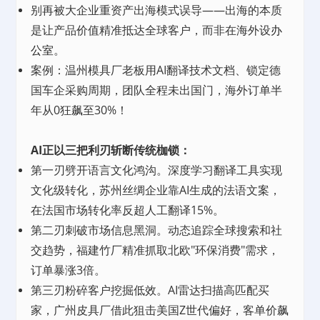
别再被大企业重资产出海模式误导——出海的本质
是让产品价值精准抵达全球客户，而非在海外设
办
公室
。
案例：温州模具厂老板用AI翻译技术文档、锁定德
国车企采购周期，团队全程未出国门，海外订单半
年从0狂飙至30%！
AI正以三把利刃斩断传统枷锁：
第一刃劈开语言文化鸿沟。深度学习翻译工具实现
文化级转化，苏州丝绸企业靠AI生成的法语文案，
在法国市场转化率反超人工翻译15%。
第二刃刺破市场信息黑洞。动态追踪全球搜索和社
交趋势，福建竹厂精准抓取北欧"环保消费"需求，
订单暴涨3倍。
第三刃粉碎客户挖掘低效。AI雷达扫描高匹配买
家，广州皮具厂借此狙击美国Z世代偏好，客单价飙