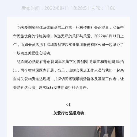
发布时间：2022-08-11 13:28:51 人气：1180
为关爱弱势群体及体恤基层工作者，积极传播社会正能量，弘扬中
华民族优良的传统美德，传递无私的关怀与关爱。2022年8月11日上
午，山姆会员店携手
深圳青创智园实业集团股份有限公司
一起举办了
一场商企关爱暖心活动。
这次暖心活动在
青创智园集团
旗下的
青创园·龙华汇
和
青创园·民治
汇
，两个
智慧园区
内开展；当天，山姆会员店工作人员与我们一起亲
自将关爱物资送达现场，并深切问候现场弱势群体及基层工作者，让
关爱直达心底，以实际行动共同践行
社会责任
。
01
关爱行动 温暖启动