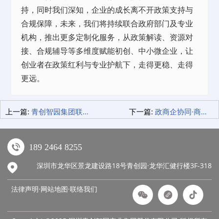
持，同时我们深知，企业的成长离不开政策支持与
合规保障，未来，我们将持续联合政府部门及专业
机构，推出更多定制化服务，从政策解读、资源对
接、合规辅导等多维度赋能初创、中小微企业，让
创业者在政策红利与专业护航下，走得更稳、走得
更远。
上一篇:
青创智园集团联合中国建设银行深圳分行成功举办“龙华金桥汇”银企对接会 全国首笔“园区贷”助力企业创新发展
下一篇:
政商企协同·商学赋能 | 青创智园集团联合龙华区龙华街道工商联（商会）《中小微企业生存战》公开课圆满落幕！
189 2464 8255
深圳市龙华区景龙建设路18号青创园·龙华汇健行楼3F-318
法律声明·网站地图·
联络我们