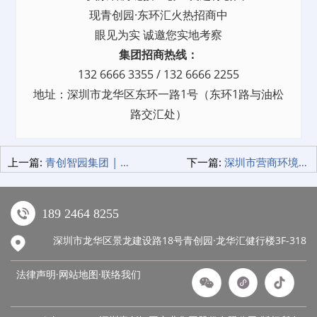
现青创园·东环汇火热招商中
眼见为实 诚邀您实地考察
集团招商热线：
132 6666 3355 / 132 6666 2255
地址：深圳市龙华区东环一路1号（东环1路与油松
路交汇处）
上一篇:
青创智园集团 | 开工大吉 共启新程！
下一篇:
深圳市营商环境座谈会在青创园圆满举行 政企同心共创营商环境新未来
189 2464 8255
深圳市龙华区景龙建设路18号青创园·龙华汇健行楼3F-318
法律声明·网站地图·
联络我们