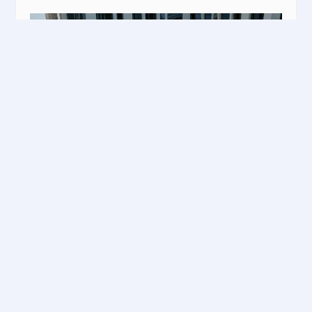
当然，最最重要的就是彩绘万圣面具DIY活动了，小
朋友们展现技术的时候到来！
在DIY活动开始之前，我们的美女招老师还给小朋友