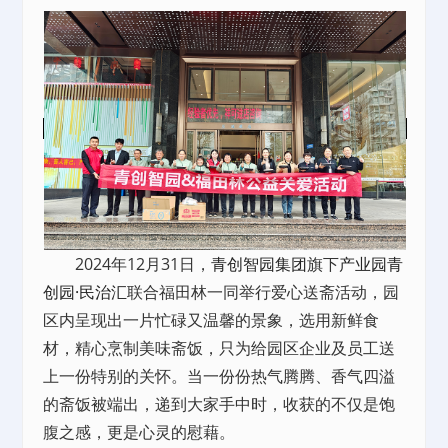
2024年12月31日，
青创智园集团
旗下
产业园
青
创园·民治汇
联合福田林一同举行爱心送斋活动，园
区内呈现出一片忙碌又温馨的景象，选用新鲜食
材，精心烹制美味斋饭，只为给园区企业及员工送
上一份特别的关怀。当一份份热气腾腾、香气四溢
的斋饭被端出，递到大家手中时，收获的不仅是饱
腹之感，更是心灵的慰藉。