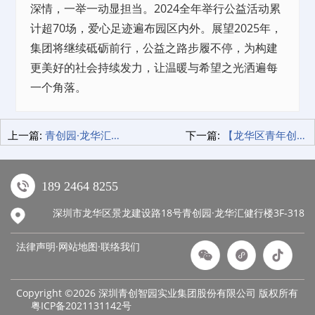
深情，一举一动显担当。2024全年举行公益活动累
计超70场，爱心足迹遍布园区内外。展望2025年，
集团将继续砥砺前行，公益之路步履不停，为构建
更美好的社会持续发力，让温暖与希望之光洒遍每
一个角落。
上一篇:
青创园·龙华汇丨第三届湾区青创节圆满结束！静待下次相聚！重逢于更加璀璨的舞台！
下一篇:
【龙华区青年创业驿站揭牌】丨携手创业新时代，共绘龙华创新图
189 2464 8255
深圳市龙华区景龙建设路18号青创园·龙华汇健行楼3F-318
法律声明·网站地图·
联络我们
Copyright ©2026 深圳青创智园实业集团股份有限公司 版权所有
粤ICP备2021131142号