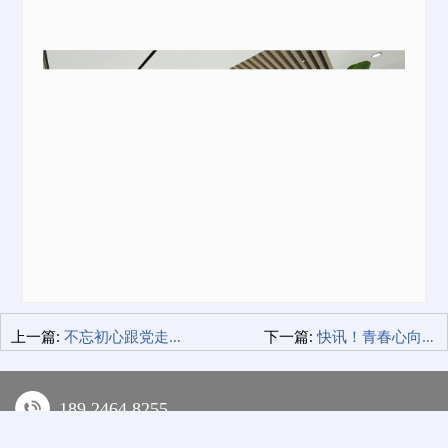
上一篇:
不忘初心跟党走，乘风破浪炼青春—青创园召开第一次团员大会！
下一篇:
快讯！青春心向党，青创园“青年之家”揭牌仪式圆满举行！
189 2464 8255
深圳市龙华区景龙建设路18号青创园·龙华汇健行楼3F-318