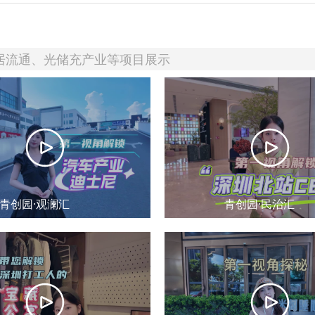
居流通、光储充产业等项目展示
青创园·观澜汇
青创园·民治汇