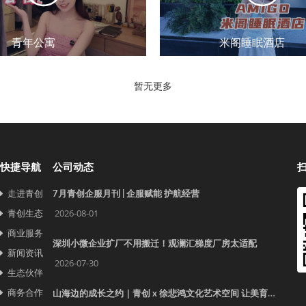
青年公寓
米阁睡眠酒店
暂无更多
快捷导航
公司动态
走进青创
7月青创企服月刊 | 企服赋能 护航经营
青创生态
2026-08-01
商业服务
深圳小微企业扩厂不用搬迁！观澜汇梯度厂房太适配
新闻资讯
2026-07-30
生态伙伴
商务合作
山海边的成长之约｜青创 x 徐悲鸿文化艺术空间 让美育照见更远的世界