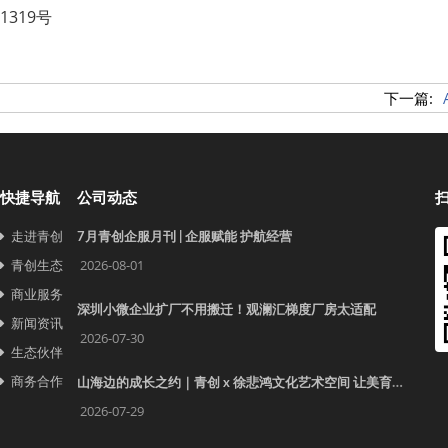
319号
下一篇:
快捷导航
公司动态
走进青创
7月青创企服月刊 | 企服赋能 护航经营
青创生态
2026-08-01
商业服务
深圳小微企业扩厂不用搬迁！观澜汇梯度厂房太适配
新闻资讯
2026-07-30
生态伙伴
商务合作
山海边的成长之约｜青创 x 徐悲鸿文化艺术空间 让美育照见更远的世界
2026-07-29