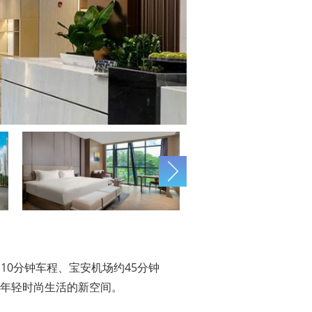
Amigo米阁睡眠酒店
约10分钟车程、宝安机场约45分钟
味年轻时尚生活的新空间。