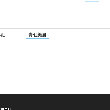
环汇
青创美居
扫码关注