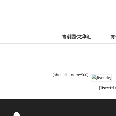
青创园·龙华汇
青
{pboot:list num=500}
[list:titl