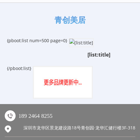
青创美居
{pboot:list num=500 page=0}
[list:title]
{/pboot:list}
189 2464 8255
深圳市龙华区景龙建设路18号青创园·龙华汇健行楼3F-318