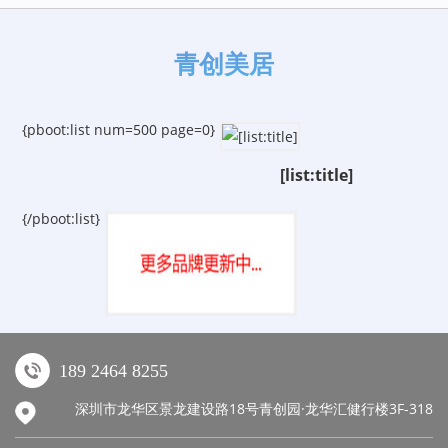
青创美居
{pboot:list num=500 page=0}
[list:title]
{/pboot:list}
189 2464 8255
深圳市龙华区景龙建设路18号青创园·龙华汇健行楼3F-318