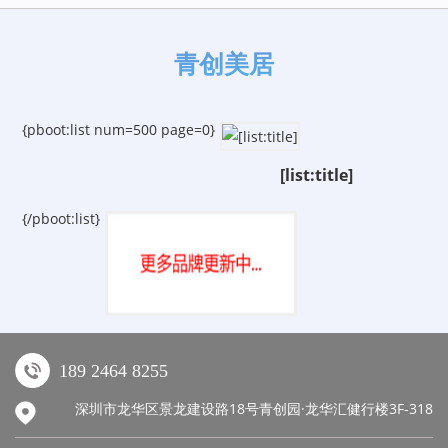
青创美居
{pboot:list num=500 page=0}
[list:title]
{/pboot:list}
189 2464 8255
深圳市龙华区景龙建设路18号青创园·龙华汇健行楼3F-318