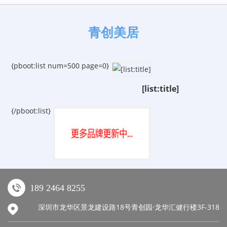
青创美居
{pboot:list num=500 page=0}
[list:title]
{/pboot:list}
189 2464 8255
深圳市龙华区景龙建设路18号青创园·龙华汇健行楼3F-318