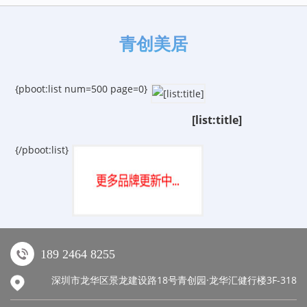
青创美居
{pboot:list num=500 page=0}
[list:title]
{/pboot:list}
189 2464 8255
深圳市龙华区景龙建设路18号青创园·龙华汇健行楼3F-318