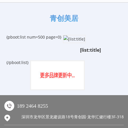
青创美居
{pboot:list num=500 page=0}
[list:title]
{/pboot:list}
189 2464 8255
深圳市龙华区景龙建设路18号青创园·龙华汇健行楼3F-318