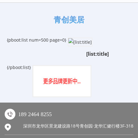
青创美居
{pboot:list num=500 page=0}
[list:title]
{/pboot:list}
189 2464 8255
深圳市龙华区景龙建设路18号青创园·龙华汇健行楼3F-318