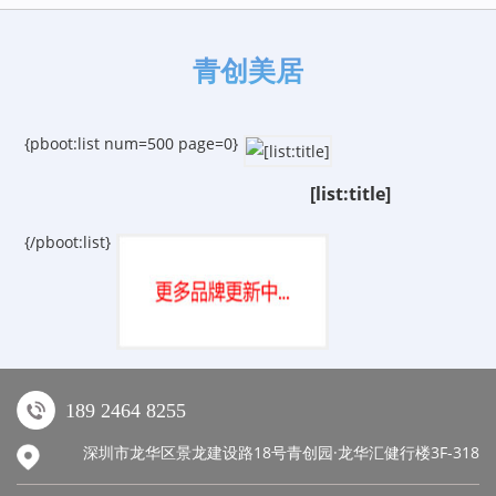
青创美居
{pboot:list num=500 page=0}
[list:title]
{/pboot:list}
189 2464 8255
深圳市龙华区景龙建设路18号青创园·龙华汇健行楼3F-318